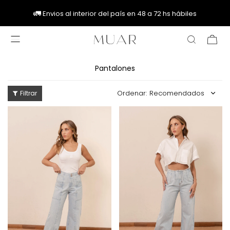
🚚
🚚
🚛
🚛
Envios al interior del país en 48 a 72 hs hábiles

Pantalones
Recomendados