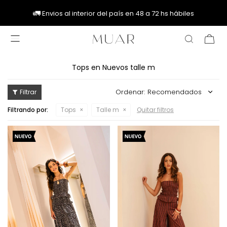
🚚
🚚
🚛
🚛
Envios al interior del país en 48 a 72 hs hábiles

Tops en Nuevos talle m
Recomendados
Filtrando por:
Tops
Talle m
Quitar filtros