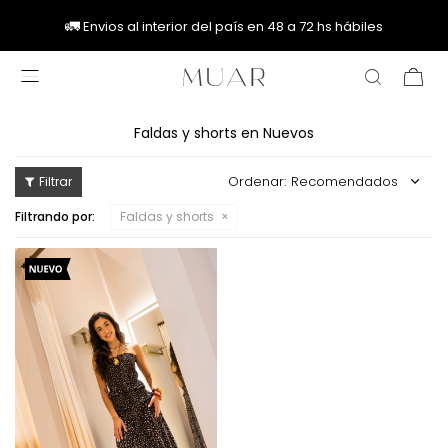
🚚
🚚
🚛
🚛
Envios al interior del país en 48 a 72 hs hábiles

Faldas y shorts en Nuevos
Recomendados
Filtrando por:
Faldas y shorts