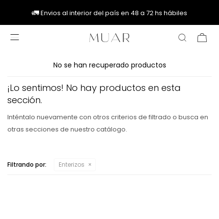
🚚
🚚
🚛
🚛
Envios al interior del país en 48 a 72 hs hábiles

No se han recuperado productos
¡Lo sentimos! No hay productos en esta
sección.
Inténtalo nuevamente con otros criterios de filtrado o busca en
otras secciones de nuestro catálogo.
Filtrando por:
Enterizos