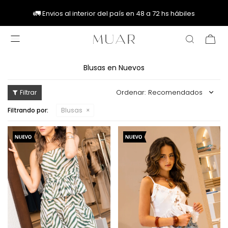
🚚
🚚
🚛
🚛
Envios al interior del país en 48 a 72 hs hábiles

Blusas en Nuevos
Recomendados
Filtrando por:
Blusas