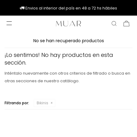
🚚
🚚
🚛
🚛
Envios al interior del país en 48 a 72 hs hábiles

No se han recuperado productos
¡Lo sentimos! No hay productos en esta
sección.
Inténtalo nuevamente con otros criterios de filtrado o busca en
otras secciones de nuestro catálogo.
Filtrando por:
Bikinis