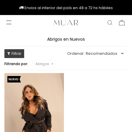
🚚
🚚
🚛
🚛
Envios al interior del país en 48 a 72 hs hábiles

Abrigos en Nuevos
Recomendados
Filtrando por:
Abrigos