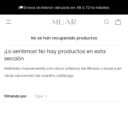
🚚
🚚
🚛
🚛
Envios al interior del país en 48 a 72 hs hábiles

No se han recuperado productos
¡Lo sentimos! No hay productos en esta
sección.
Inténtalo nuevamente con otros criterios de filtrado o busca en
otras secciones de nuestro catálogo.
Filtrando por:
Tops