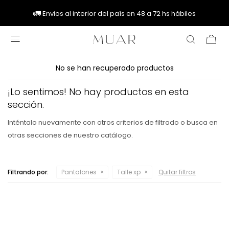
🚚
🚚
🚛
🚛
Envios al interior del país en 48 a 72 hs hábiles

No se han recuperado productos
¡Lo sentimos! No hay productos en esta
sección.
Inténtalo nuevamente con otros criterios de filtrado o busca en
otras secciones de nuestro catálogo.
Filtrando por:
Pantalones
Talle xp
Quitar filtros