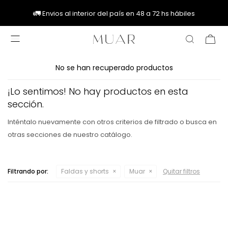
🚚
🚚
🚛
🚛
Envios al interior del país en 48 a 72 hs hábiles

No se han recuperado productos
¡Lo sentimos! No hay productos en esta
sección.
Inténtalo nuevamente con otros criterios de filtrado o busca en
otras secciones de nuestro catálogo.
Filtrando por:
Faldas y shorts
Muar
Quitar filtros