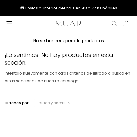
🚚
🚚
🚛
🚛
Envios al interior del país en 48 a 72 hs hábiles

No se han recuperado productos
¡Lo sentimos! No hay productos en esta
sección.
Inténtalo nuevamente con otros criterios de filtrado o busca en
otras secciones de nuestro catálogo.
Filtrando por:
Faldas y shorts