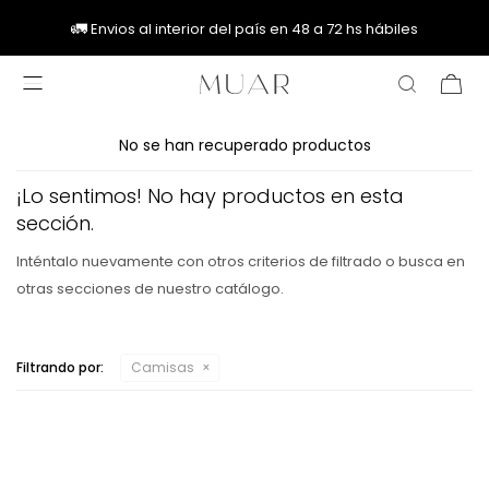
🚚
🚚
🚛
🚛
Envios al interior del país en 48 a 72 hs hábiles

No se han recuperado productos
¡Lo sentimos! No hay productos en esta
sección.
Inténtalo nuevamente con otros criterios de filtrado o busca en
otras secciones de nuestro catálogo.
Filtrando por:
Camisas