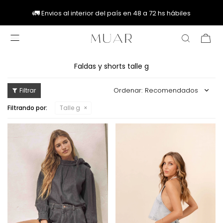
🚚
🚚
🚛
🚛
Envios al interior del país en 48 a 72 hs hábiles

Faldas y shorts talle g
Recomendados
Filtrando por:
Talle g