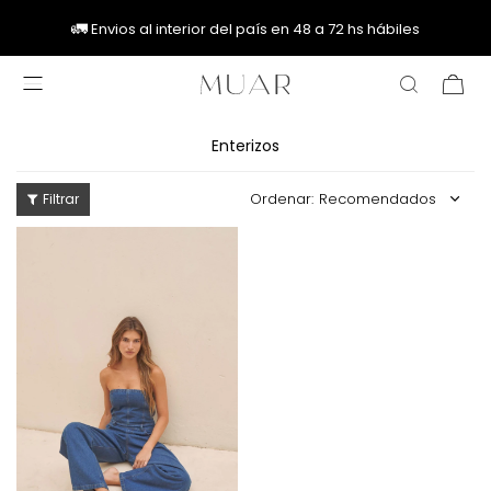
🚚
🚚
🚛
🚛
Envios al interior del país en 48 a 72 hs hábiles

Enterizos
Recomendados