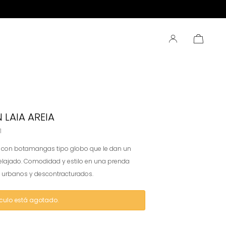
 LAIA AREIA
1
r con botamangas tipo globo que le dan un
relajado. Comodidad y estilo en una prenda
s urbanos y descontracturados.
ículo está agotado.