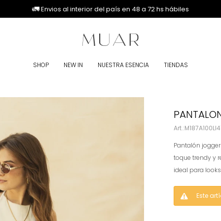
🚚
🚚
🚛
🚛
Envios al interior del país en 48 a 72 hs hábiles
SHOP
NEW IN
NUESTRA ESENCIA
TIENDAS
PANTALON
M187A100LI4
Pantalón jogge
toque trendy y 
ideal para look
Este art