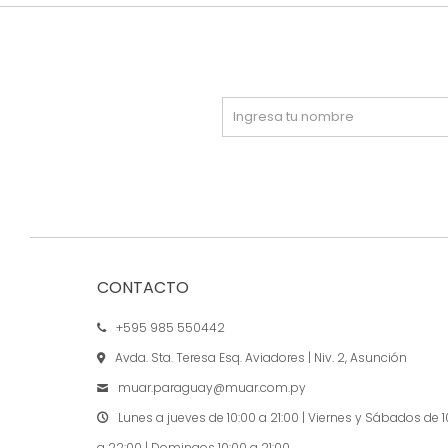
CONTACTO
+595 985 550442
Avda. Sta. Teresa Esq. Aviadores | Niv. 2, Asunción
muar.paraguay@muar.com.py
Lunes a jueves de 10:00 a 21:00 | Viernes y Sábados de 1
a 22:00 | Domingos 10:00 a 21:00