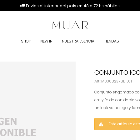
🚚
🚚
🚛
🚛
Envios al interior del país en 48 a 72 hs hábiles
SHOP
NEW IN
NUESTRA ESENCIA
TIENDAS
CONJUNTO ICO
M036B237BLFL61
Conjunto engomado comp
cm y falda con doble v
un look veraniego y fem
Este artículo es