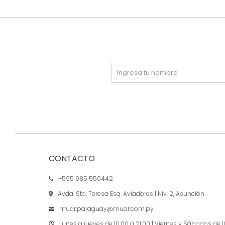
CONTACTO
+595 985 550442
Avda. Sta. Teresa Esq. Aviadores | Niv. 2, Asunción
muar.paraguay@muar.com.py
Lunes a jueves de 10:00 a 21:00 | Viernes y Sábados de 1