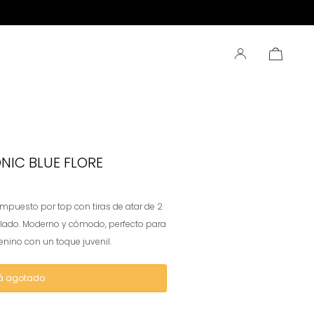
NIC BLUE FLORE
uesto por top con tiras de atar de 2
olado. Moderno y cómodo, perfecto para
enino con un toque juvenil.
tá agotado.