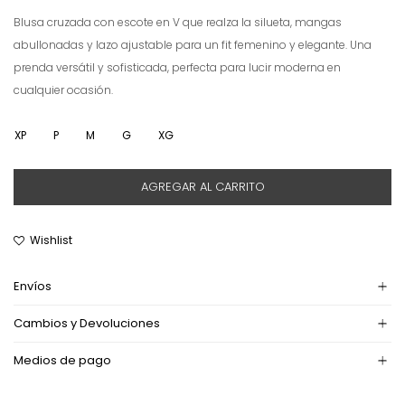
Blusa cruzada con escote en V que realza la silueta, mangas
abullonadas y lazo ajustable para un fit femenino y elegante. Una
prenda versátil y sofisticada, perfecta para lucir moderna en
cualquier ocasión.
XP
P
M
G
XG
AGREGAR AL CARRITO
Envíos
Cambios y Devoluciones
Medios de pago